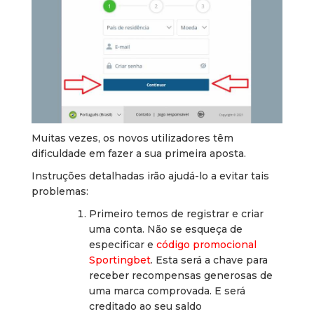
Muitas vezes, os novos utilizadores têm
dificuldade em fazer a sua primeira aposta.
Instruções detalhadas irão ajudá-lo a evitar tais
problemas:
Primeiro temos de registrar e criar
uma conta. Não se esqueça de
especificar e
código promocional
Sportingbet
. Esta será a chave para
receber recompensas generosas de
uma marca comprovada. E será
creditado ao seu saldo