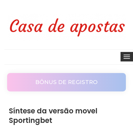
To
na
BÔNUS DE REGISTRO
Síntese da versão movel
Sportingbet