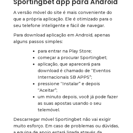
Sportingbet app para Android
A versão móvel do site é mais conveniente do
que a própria aplicação. Ele é otimizado para o
seu telefone inteligente e fácil de navegar.
Para download aplicação em Android, apenas
alguns passos simples:
para entrar na Play Store;
começar a procurar Sportingbet;
aplicação, que aparecerá para
download é chamado de “Eventos
Internacionais SB APPS”;
pressione “Instalar” e depois
“Aceitar”;
um minuto depois, você já pode fazer
as suas apostas usando o seu
telemóvel.
Descarregar móvel Sportingbet não vai exigir
muito esforço. Em caso de problemas ou dúvidas,
a equipa de apoio estará ligada através da