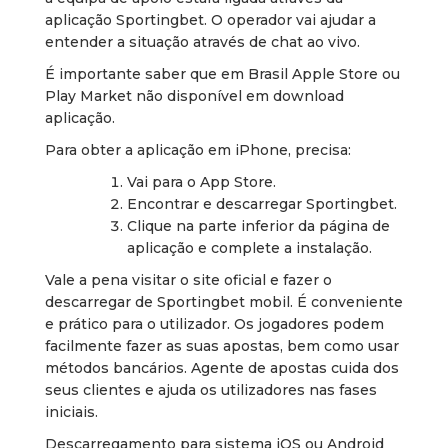
aplicação Sportingbet. O operador vai ajudar a
entender a situação através de chat ao vivo.
É importante saber que em Brasil Apple Store ou
Play Market não disponível em download
aplicação.
Para obter a aplicação em iPhone, precisa:
Vai para o App Store.
Encontrar e descarregar Sportingbet.
Clique na parte inferior da página de
aplicação e complete a instalação.
Vale a pena visitar o site oficial e fazer o
descarregar de Sportingbet mobil. É conveniente
e prático para o utilizador. Os jogadores podem
facilmente fazer as suas apostas, bem como usar
métodos bancários. Agente de apostas cuida dos
seus clientes e ajuda os utilizadores nas fases
iniciais.
Descarregamento para sistema iOS ou Android