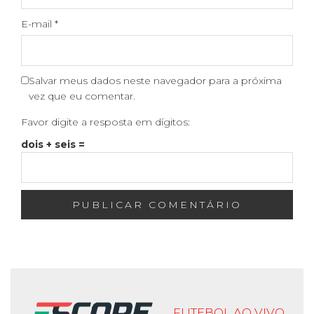
E-mail
*
Salvar meus dados neste navegador para a próxima
vez que eu comentar.
Favor digite a resposta em dígitos:
dois + seis =
FUTEBOL AO VIVO