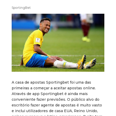
SportingBet
A casa de apostas Sportingbet foi uma das
primeiras a começar a aceitar apostas online.
Através de app Sportingbet é ainda mais
conveniente fazer previsões. O público alvo do
escritório fazer agente de apostas é muito vasto
e inclui utilizadores de casa EUA, Reino Unido,