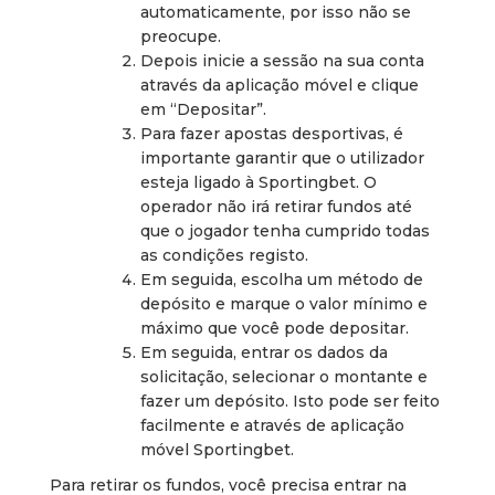
automaticamente, por isso não se
preocupe.
Depois inicie a sessão na sua conta
através da aplicação móvel e clique
em “Depositar”.
Para fazer apostas desportivas, é
importante garantir que o utilizador
esteja ligado à Sportingbet. O
operador não irá retirar fundos até
que o jogador tenha cumprido todas
as condições registo.
Em seguida, escolha um método de
depósito e marque o valor mínimo e
máximo que você pode depositar.
Em seguida, entrar os dados da
solicitação, selecionar o montante e
fazer um depósito. Isto pode ser feito
facilmente e através de aplicação
móvel Sportingbet.
Para retirar os fundos, você precisa entrar na