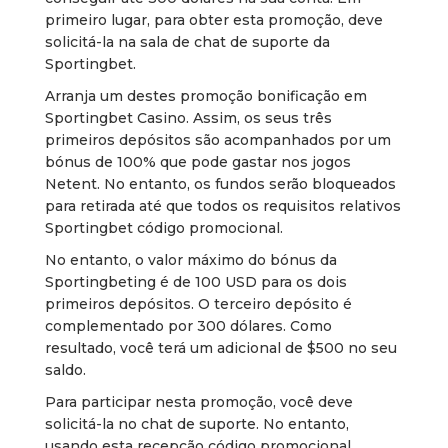
primeiro lugar, para obter esta promoção, deve
solicitá-la na sala de chat de suporte da
Sportingbet.
Arranja um destes promoção bonificação em
Sportingbet Casino. Assim, os seus três
primeiros depósitos são acompanhados por um
bónus de 100% que pode gastar nos jogos
Netent. No entanto, os fundos serão bloqueados
para retirada até que todos os requisitos relativos
Sportingbet código promocional.
No entanto, o valor máximo do bónus da
Sportingbeting é de 100 USD para os dois
primeiros depósitos. O terceiro depósito é
complementado por 300 dólares. Como
resultado, você terá um adicional de $500 no seu
saldo.
Para participar nesta promoção, você deve
solicitá-la no chat de suporte. No entanto,
usando esta recepção código promocional