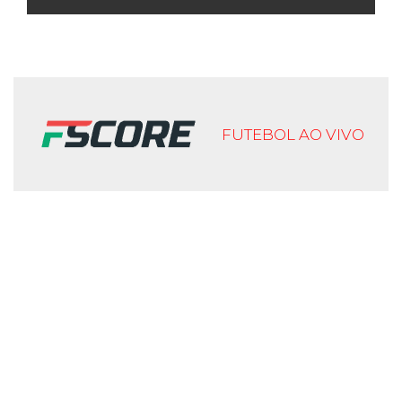
FUTEBOL AO VIVO