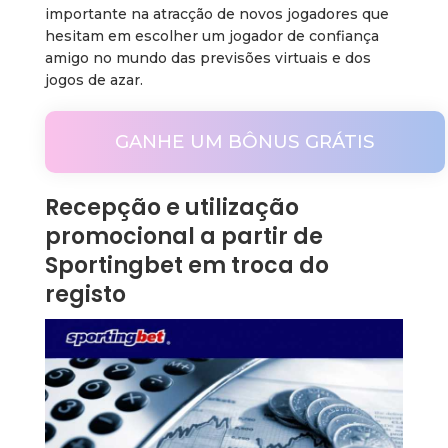
importante na atracção de novos jogadores que
hesitam em escolher um jogador de confiança
amigo no mundo das previsões virtuais e dos
jogos de azar.
GANHE UM BÔNUS GRÁTIS
Recepção e utilização
promocional a partir de
Sportingbet em troca do
registo