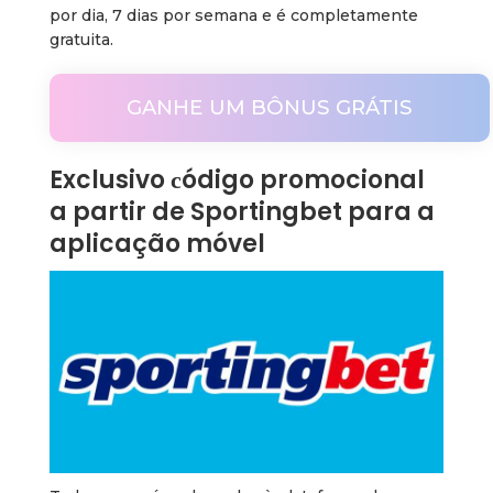
por dia, 7 dias por semana e é completamente
gratuita.
GANHE UM BÔNUS GRÁTIS
Exclusivo сódigo promocional
a partir de Sportingbet para a
aplicação móvel