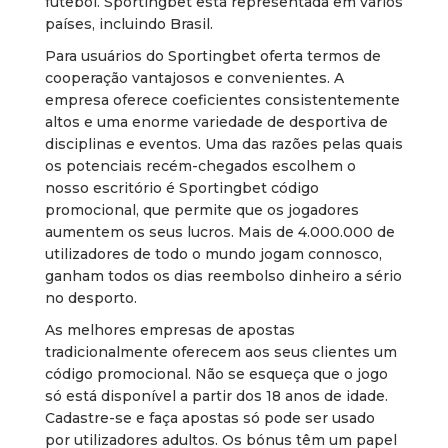
futebol. Sportingbet está representada em vários
países, incluindo Brasil.
Para usuários do Sportingbet oferta termos de
cooperação vantajosos e convenientes. A
empresa oferece coeficientes consistentemente
altos e uma enorme variedade de desportiva de
disciplinas e eventos. Uma das razões pelas quais
os potenciais recém-chegados escolhem o
nosso escritório é Sportingbet código
promocional, que permite que os jogadores
aumentem os seus lucros. Mais de 4.000.000 de
utilizadores de todo o mundo jogam connosco,
ganham todos os dias reembolso dinheiro a sério
no desporto.
As melhores empresas de apostas
tradicionalmente oferecem aos seus clientes um
código promocional. Não se esqueça que o jogo
só está disponível a partir dos 18 anos de idade.
Cadastre-se e faça apostas só pode ser usado
por utilizadores adultos. Os bónus têm um papel