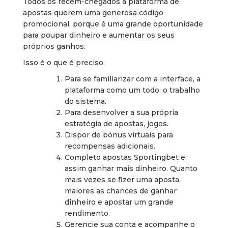
Todos os recém-chegados à plataforma de
apostas querem uma generosa código
promocional, porque é uma grande oportunidade
para poupar dinheiro e aumentar os seus
próprios ganhos.
Isso é o que é preciso:
Para se familiarizar com a interface, a
plataforma como um todo, o trabalho
do sistema.
Para desenvolver a sua própria
estratégia de apostas, jogos.
Dispor de bónus virtuais para
recompensas adicionais.
Completo apostas Sportingbet e
assim ganhar mais dinheiro. Quanto
mais vezes se fizer uma aposta,
maiores as chances de ganhar
dinheiro e apostar um grande
rendimento.
Gerencie sua conta e acompanhe o