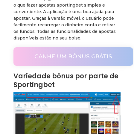
o que fazer apostas sportingbet simples e
conveniente. A aplicação é uma boa ajuda para
apostar. Graças à versão móvel, o usuário pode
facilmente recarregar o dinheiro conta e retirar
os fundos. Todas as funcionalidades de apostas
disponíveis estão no seu bolso.
GANHE UM BÔNUS GRÁTIS
Variedade bónus por parte de
Sportingbet