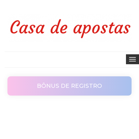
To
na
BÔNUS DE REGISTRO