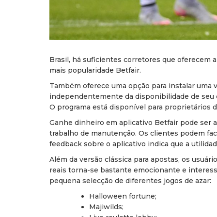
Brasil, há suficientes corretores que oferecem
mais popularidade Betfair.
Também oferece uma opção para instalar uma ver
independentemente da disponibilidade de seu com
O programa está disponível para proprietários d
Ganhe dinheiro em aplicativo Betfair pode ser 
trabalho de manutenção. Os clientes podem facil
feedback sobre o aplicativo indica que a utili
Além da versão clássica para apostas, os usuári
reais torna-se bastante emocionante e interess
pequena selecção de diferentes jogos de azar:
Halloween fortune;
Majiwilds;