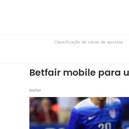
Classificação de casas de apostas
Betfair mobile para u
Betfair