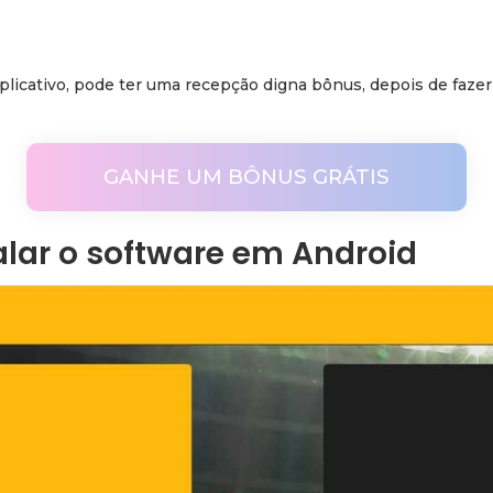
plicativo, pode ter uma recepção digna bônus, depois de fazer
GANHE UM BÔNUS GRÁTIS
alar o software em Android