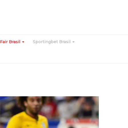
Fair Brasil
Sportingbet Brasil