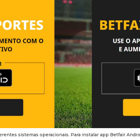
ferentes sistemas operacionais. Para instalar app Betfair Android