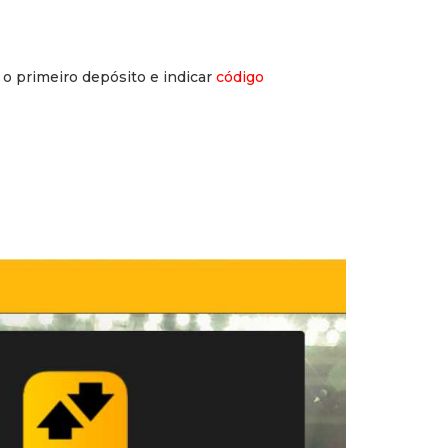
 o primeiro depósito e indicar
código