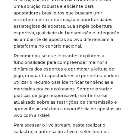
uma solução robusta e eficiente para
apostadores brasileiros que buscam unir
entretenimento, informação e oportunidades
estratégicas de apostas. Sua ampla cobertura
esportiva, qualidade de transmissão e integração
ao ambiente de apostas ao vivo diferenciam a
plataforma no cenário nacional.
Recomenda-se que iniciantes explorem a
funcionalidade para compreender melhor a
dinâmica dos esportes e aprimorar a leitura de
jogo, enquanto apostadores experientes podem
utilizar o recurso para identificar tendências e
mercados pouco explorados. Sempre priorize
práticas de jogo responsável, mantenha-se
atualizado sobre as restrições de transmissão e
aproveite ao máximo a experiência de apostas ao
vivo com a 1xBet.
Para acessar o live stream, basta realizar o
cadastro, manter saldo ativo e selecionar os