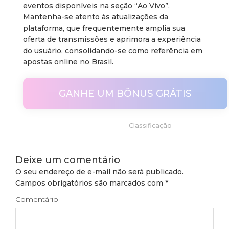
eventos disponíveis na seção “Ao Vivo”.
Mantenha-se atento às atualizações da
plataforma, que frequentemente amplia sua
oferta de transmissões e aprimora a experiência
do usuário, consolidando-se como referência em
apostas online no Brasil.
GANHE UM BÔNUS GRÁTIS
Сlassificação
Deixe um comentário
O seu endereço de e-mail não será publicado.
Campos obrigatórios são marcados com
*
Comentário