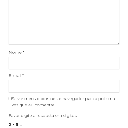
Nome
*
E-mail
*
Salvar meus dados neste navegador para a próxima
vez que eu comentar.
Favor digite a resposta em dígitos:
2 × 5 =