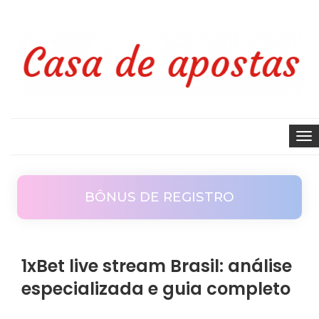
To
na
BÔNUS DE REGISTRO
1xBet live stream Brasil: análise
especializada e guia completo