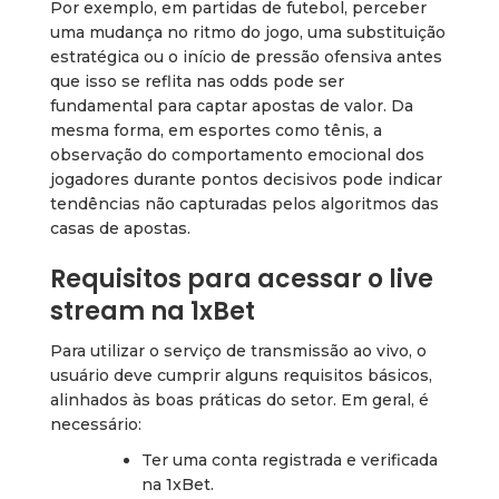
Por exemplo, em partidas de futebol, perceber
uma mudança no ritmo do jogo, uma substituição
estratégica ou o início de pressão ofensiva antes
que isso se reflita nas odds pode ser
fundamental para captar apostas de valor. Da
mesma forma, em esportes como tênis, a
observação do comportamento emocional dos
jogadores durante pontos decisivos pode indicar
tendências não capturadas pelos algoritmos das
casas de apostas.
Requisitos para acessar o live
stream na 1xBet
Para utilizar o serviço de transmissão ao vivo, o
usuário deve cumprir alguns requisitos básicos,
alinhados às boas práticas do setor. Em geral, é
necessário:
Ter uma conta registrada e verificada
na 1xBet.