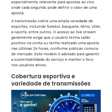
especialmente relevante para apostas ao vivo,
onde cada segundo pode definir o valor de uma
aposta.
A transmissão cobre uma ampla variedade de
esportes, incluindo futebol, basquete, tênis, vôlei,
e-sports, entre outros. O acesso ao live stream
geralmente exige que o usuário tenha saldo
positivo na conta ou tenha realizado uma aposta
nas últimas 24 horas, conforme práticas comuns
de mercado. Este modelo é adotado para garantir
a sustentabilidade do serviço e manter o foco
nos usuários ativos.
Cobertura esportiva e
variedade de transmissões