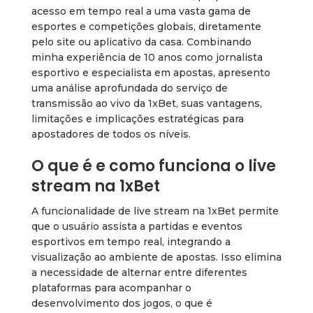
acesso em tempo real a uma vasta gama de
esportes e competições globais, diretamente
pelo site ou aplicativo da casa. Combinando
minha experiência de 10 anos como jornalista
esportivo e especialista em apostas, apresento
uma análise aprofundada do serviço de
transmissão ao vivo da 1xBet, suas vantagens,
limitações e implicações estratégicas para
apostadores de todos os níveis.
O que é e como funciona o live
stream na 1xBet
A funcionalidade de live stream na 1xBet permite
que o usuário assista a partidas e eventos
esportivos em tempo real, integrando a
visualização ao ambiente de apostas. Isso elimina
a necessidade de alternar entre diferentes
plataformas para acompanhar o
desenvolvimento dos jogos, o que é