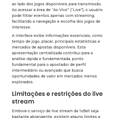
ao lado dos jogos disponíveis para transmissão.
Ao acessar a área de “Ao Vivo” (“Live”), o usuário
pode filtrar eventos apenas com streaming,
facilitando a navegação e escolha dos jogos de
interesse.
A interface exibe informações essenciais, como
tempo de jogo, placar, principais estatísticas e
mercados de apostas disponíveis. Esta
apresentação centralizada contribui para a
análise rápida e fundamentada, ponto
fundamental para o apostador de perfil
intermediário ou avançado que busca
oportunidades de valor em mercados menos
explorados.
Limitações e restrições do live
stream
Embora o serviço de live stream da 1xBet seja
bastante abrangente, existem alguns limites a