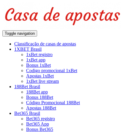
Toggle navigation
Classificação de casas de apostas
1XBET Brasil
1xBet registro
1xBet app
Bonus 1xBet
Codigo promocional 1xBet
Apostas 1xBet
1xBet live stream
188Bet Brasil
188Bet app
Bonus 188Bet
Código Promocional 188Bet
Apostas 188Bet
Bet365 Brasil
Bet365 registro
Bet365 App
Bonus Bet365