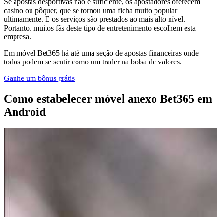
Se apostas desportivas não é suficiente, os apostadores oferecem
casino ou pôquer, que se tornou uma ficha muito popular
ultimamente. E os serviços são prestados ao mais alto nível.
Portanto, muitos fãs deste tipo de entretenimento escolhem esta
empresa.
Em móvel Bet365 há até uma seção de apostas financeiras onde
todos podem se sentir como um trader na bolsa de valores.
Ganhe um bônus grátis
Como estabelecer móvel anexo Bet365 em
Android