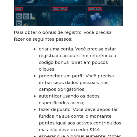
Para obter o bônus de registro, você precisa
fazer os seguintes passos:
criar uma conta. Você precisa estar
registrado account em referência a
codigo bonus 1xBet em poucos
cliques;
preencher um perfil. Você precisa
entrar seus dados pessoais nos
campos obrigatórios;
autenticar usando os dados
especificados acima;
fazer deposito. Você deve depositar
fundos na sua conta, o montante
pontos igual aos activos contribuídos,
mas não deve exceder $144;
esperar que o bónus aumente. Obter