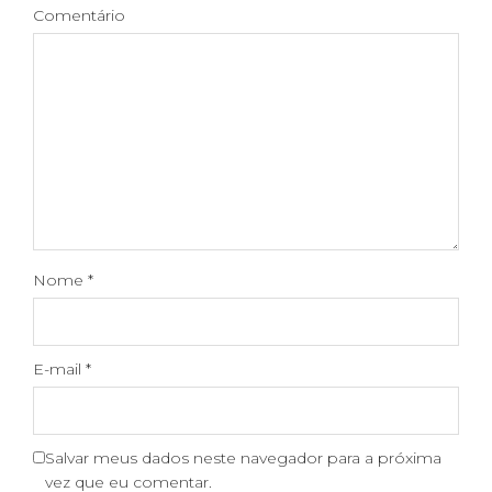
Comentário
Nome
*
E-mail
*
Salvar meus dados neste navegador para a próxima
vez que eu comentar.