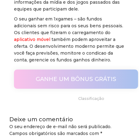
informações da mídia e dos jogos passados das
equipes que participam dele.
O seu ganhar em 1xgames – são fundos
adicionais sem risco para os seus bens pessoais.
Os clientes que fizeram o carregamento do
aplicativo móvel
também podem aproveitar a
oferta. O desenvolvimento moderno permite que
você faça previsões, monitore o condicao da
conta, gerencie os fundos ganhos dinheiro.
GANHE UM BÔNUS GRÁTIS
Сlassificação
Deixe um comentário
O seu endereço de e-mail não será publicado.
Campos obrigatórios são marcados com
*