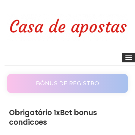
To
na
BÔNUS DE REGISTRO
Obrigatório 1xBet bonus
condicoes