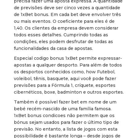
precisa fazer uma aposta expressa. A quantidade
de previsões deve ser cinco vezes a quantidade
de 1xBet bonus. Em cada bet deve envolver três
ou mais eventos. O coeficiente para eles é de
1,40. Os clientes da empresa devem considerar
todos esses detalhes. Cumprindo todas as
condições, eles podem desfrutar de todas as
funcionalidades da casa de apostas.
Especial codigo bonus 1xBet permite expressar-
apostas a qualquer desporto. Para além de todos
os desportos conhecidos como, how Futebol,
voleibol, tênis, basquete, aqui você pode fazer
previsões para a Fórmula 1, críquete, esportes
cibernéticos, boxe, badminton e outros esportes.
Também é possível fazer bet em nome de um
bebé recém-nascido de uma família famosa.
1xBet bonus condicoes não permitem que os
bónus sejam usados para fazer o último tipo de
previsão. No entanto, a lista de jogos com esta
possibilidade é bastante longa – desde jogos de