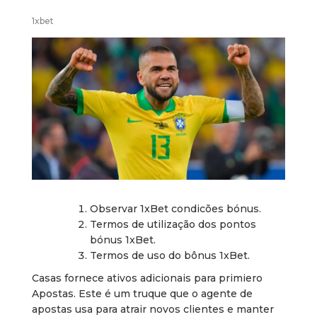
1xbet
Observar 1xBet condicões bónus.
Termos de utilização dos pontos
bónus 1xBet.
Termos de uso do bônus 1xBet.
Casas fornece ativos adicionais para primiero
Apostas. Este é um truque que o agente de
apostas usa para atrair novos clientes e manter