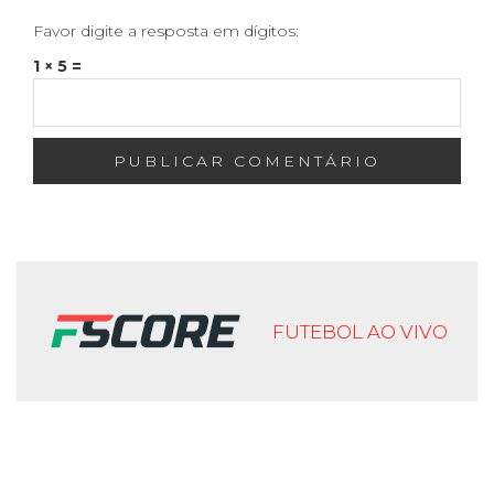
Favor digite a resposta em dígitos:
1 × 5 =
FUTEBOL AO VIVO