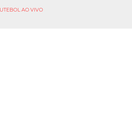
UTEBOL AO VIVO